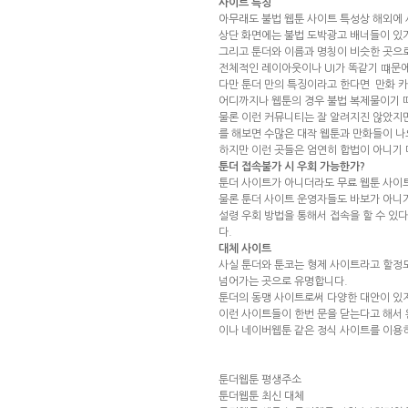
사이트 특징
아무래도 불법 웹툰 사이트 특성상 해외에 
상단 화면에는 불법 도박광고 배너들이 있
그리고 툰더와 이름과 명칭이 비슷한 곳으
전체적인 레이아웃이나 UI가 똑같기 떄문
다만 툰더 만의 특징이라고 한다면 만화 카
어디까지나 웹툰의 경우 불법 복제물이기 때
물론 이런 커뮤니티는 잘 알려지진 않았지
를 해보면 수많은 대작 웹툰과 만화들이 나
하지만 이런 곳들은 엄연히 합법이 아니기 
툰더 접속불가 시 우회 가능한가?
툰더 사이트가 아니더라도 무료 웹툰 사이트
물론 툰더 사이트 운영자들도 바보가 아니
설령 우회 방법을 통해서 접속을 할 수 있
다.
대체 사이트
사실 툰더와 툰코는 형제 사이트라고 할정
넘어가는 곳으로 유명합니다.
툰더의 동맹 사이트로써 다양한 대안이 있지
이런 사이트들이 한번 문을 닫는다고 해서 
이나 네이버웹툰 같은 정식 사이트를 이용
툰더웹툰 평생주소
툰더웹툰 최신 대체