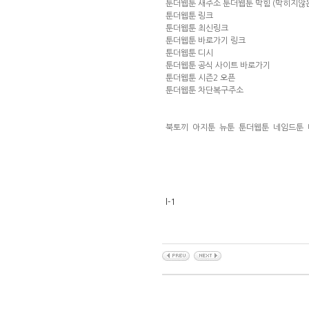
툰더웹툰 새주소 툰더웹툰 막힘 (막히지않
툰더웹툰 링크
툰더웹툰 최신링크
툰더웹툰 바로가기 링크
툰더웹툰 디시
툰더웹툰 공식 사이트 바로가기
툰더웹툰 시즌2 오픈
툰더웹툰 차단복구주소
북토끼
아지툰
뉴툰
툰더웹툰
네임드툰
l-1