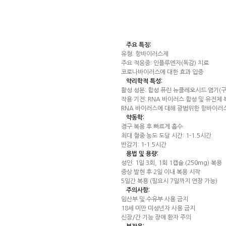
주요 특징:
유형: 항바이러스제
주요 적응증: 인플루엔자(독감) 치료
코로나바이러스에 대한 효과 입증
약리학적 특성:
활성 성분: 합성 퓨린 뉴클레오시드 염기(
작용 기전: RNA 바이러스 합성 및 유전체
RNA 바이러스에 대해 광범위한 항바이러
약동학:
경구 복용 후 빠르게 흡수
최대 혈중 농도 도달 시간: 1-1.5시간
반감기: 1-1.5시간
용법 및 용량:
성인: 1일 3회, 1회 1캡슐 (250mg) 복용
증상 발현 후 2일 이내 복용 시작
5일간 복용 (필요시 7일까지 연장 가능)
주의사항:
임산부 및 수유부 사용 금지
18세 미만 미성년자 사용 금지
신장/간 기능 장애 환자 주의