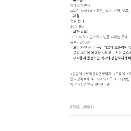
부작용:
알레르기 반응
소화기 증상 (복부 팽만, 설사, 구역, 구토)
제형:
캡슐 형태
20정 포장
보관 방법:
25°C 이하의 건조하고 빛을 피하는 곳에 
유효기간: 5년
트리아자비린은 독감 치료에 효과적인 항
증상 초기에 복용을 시작하는 것이 중요
부작용이 발생하면 의사와 상담하시기 
#항암제
#부작용적은항암제
#구충제
#
당뇨병치료제
#러시아역직구
#이버멕틴
방약
#항암효능
#메벤다졸