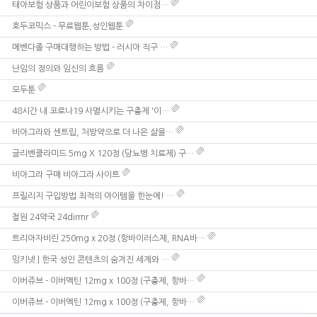
태아보험 상품과 어린이보험 상품의 차이점…
호두코믹스 - 무료웹툰,성인웹툰
메벤다졸 구매대행하는 방법 - 러시아 직구 …
난임의 정의와 임신의 흐름
모두툰
48시간 내 코로나19 사멸시키는 구충제 '이…
비아그라와 센트립, 처방약으로 더 나은 삶을…
글리벤클라미드 5mg X 120정 (당뇨병 치료제) 구…
비아그라 구매 비아그라 사이트
프릴리지 구입방법 최적의 아이템을 한눈에! …
철원 24약국 24dirrnr
트리아자비린 250mg x 20정 (항바이러스제, RNA바…
밍키넷 | 한국 성인 콘텐츠의 숨겨진 세계와 …
이버쥬브 - 이버멕틴 12mg x 100정 (구충제, 항바…
이버쥬브 - 이버멕틴 12mg x 100정 (구충제, 항바…