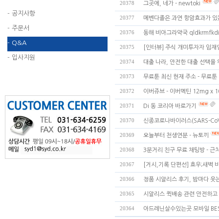
20378
그곳에, 네가 - newtoki
- 공지사항
20377
메벤다졸은 과연 항암효과가 있는
- 주문서
20376
동해 비아그라약국 qldkrmfkdir
- Q&A
20375
[인터뷰] 주식 개미투자자 임재
- 입사지원
20374
대출 나라, 안전한 대출 선택을 
20373
무료툰 최신 현재 주소 - 무료툰 
20372
이버쥬브 - 이버멕틴 12mg x 
20371
Di 동 코리아 바로가기
20370
신종코로나바이러스(SARS-CoV
20369
오늘부터 천생연분 - 뉴토끼
20368
3분거리 친구 무료 채팅방 - 
20367
[거시,기록 단편선] 효우;새벽 비
20366
정품 시알리스 후기, 밤마다 웃
20365
시알리스 퀵배송 관련 안전하고 
20364
아드레닌살수있는곳 모바일 BES